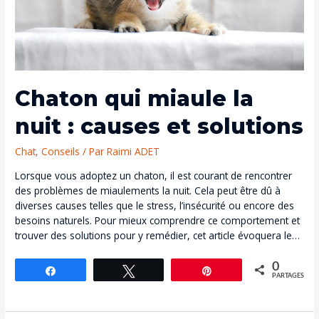
Chaton qui miaule la
nuit : causes et solutions
Chat
,
Conseils
/ Par
Raimi ADET
Lorsque vous adoptez un chaton, il est courant de rencontrer
des problèmes de miaulements la nuit. Cela peut être dû à
diverses causes telles que le stress, l’insécurité ou encore des
besoins naturels. Pour mieux comprendre ce comportement et
trouver des solutions pour y remédier, cet article évoquera les
principales raisons qui poussent un chaton à miauler la nuit et
les moyens de résoudre ce problème. Pour mieux comprendre
0
Partagez
Tweetez
Épingle
PARTAGES
vos chatons, nous allons voir ce qui peut causer ces
miaulements nocturnes et comment les réduire. Sachez que les
moyens sont nombreux donc ne paniquez pas ! Nous verrons