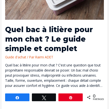
Quel bac à litière pour
mon chat ? Le guide
simple et complet
Guide d'achat
/ Par
Raimi ADET
Quel bac à litière pour mon chat ? C’est une question que tout
propriétaire responsable devrait se poser. Un bac mal choisi
peut provoquer stress, malpropreté ou infections urinaires.
Taille, forme, ouverture, emplacement : chaque détail compte
pour assurer confort et hygiène. Ce guide vous aide à identifier
le modèle adapté selon les besoins réels de votre chat. Pour
aller plus loin, consultez notre guide comparatif dédié aux
0
Partagez
Tweetez
Épingle
PARTAGES
meilleurs bacs à litière, basé sur des critères concrets et testés.
Les types de bacs à litière : ouvert, fermé ou automatique ?