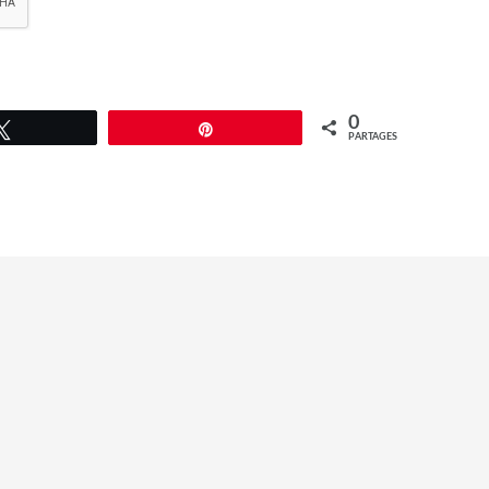
0
Tweetez
Épingle
PARTAGES