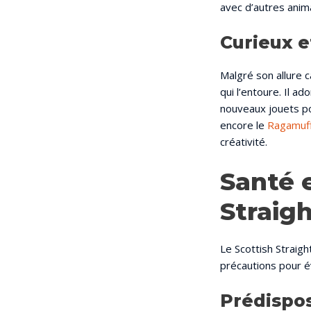
avec d’autres ani
Curieux e
Malgré son allure 
qui l’entoure. Il a
nouveaux jouets po
encore le
Ragamuff
créativité.
Santé 
Straig
Le Scottish Straig
précautions pour év
Prédispos