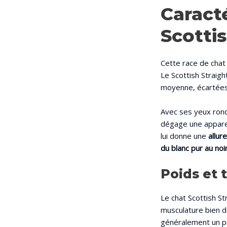
Caract
Scottis
Cette race de chat
Le Scottish Straigh
moyenne, écartées 
Avec ses yeux rond
dégage une apparen
lui donne une
allur
du blanc pur au noi
Poids et t
Le chat Scottish S
musculature bien d
généralement un p