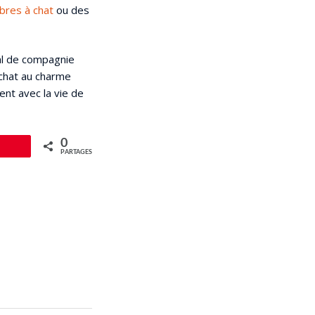
bres à chat
ou des
al de compagnie
n chat au charme
ent avec la vie de
0
le
PARTAGES