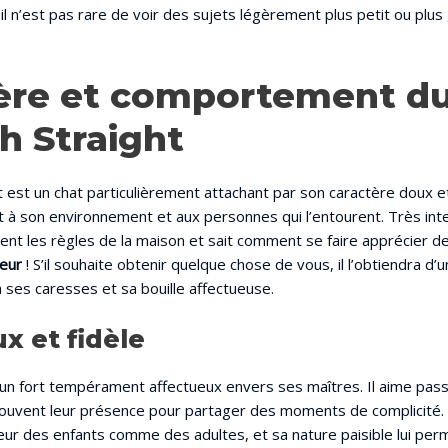
il n’est pas rare de voir des sujets légèrement plus petit ou plus 
ère et comportement d
h Straight
t est un chat particulièrement attachant par son caractère doux et 
 à son environnement et aux personnes qui l’entourent. Très intell
t les règles de la maison et sait comment se faire apprécier de t
meur
! S’il souhaite obtenir quelque chose de vous, il l’obtiendra d
 ses caresses et sa bouille affectueuse.
x et fidèle
d’un fort tempérament affectueux envers ses maîtres. Il aime pa
souvent leur présence pour partager des moments de complicité.
heur des enfants comme des adultes, et sa nature paisible lui pe