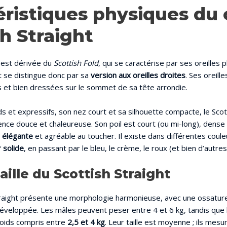
éristiques physiques du 
h Straight
 est dérivée du
Scottish Fold
, qui se caractérise par ses oreilles p
t se distingue donc par sa
version aux oreilles droites
. Ses oreille
et bien dressées sur le sommet de sa tête arrondie.
s et expressifs, son nez court et sa silhouette compacte, le Scot
ce douce et chaleureuse. Son poil est court (ou mi-long), dense 
e élégante
et agréable au toucher. Il existe dans différentes coule
r solide
, en passant par le bleu, le crème, le roux (et bien d’autres
aille du Scottish Straight
traight présente une morphologie harmonieuse, avec une ossatur
éveloppée. Les mâles peuvent peser entre 4 et 6 kg, tandis que 
oids compris entre
2,5 et 4 kg
. Leur taille est moyenne ; ils mes