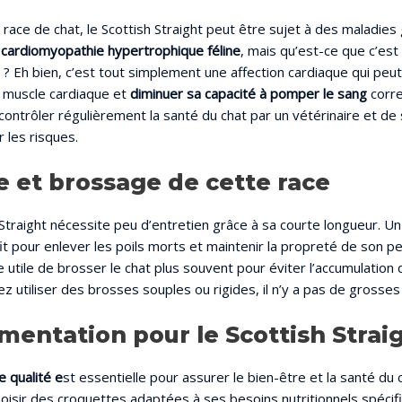
ace de chat, le Scottish Straight peut être sujet à des maladies
a
cardiomyopathie hypertrophique féline
, mais qu’est-ce que c’est
e ? Eh bien, c’est tout simplement une affection cardiaque qui pe
 muscle cardiaque et
diminuer sa capacité à pomper le sang
corre
contrôler régulièrement la santé du chat par un vétérinaire et de 
 les risques.
e et brossage de cette race
 Straight nécessite peu d’entretien grâce à sa courte longueur. 
t pour enlever les poils morts et maintenir la propreté de son p
e utile de brosser le chat plus souvent pour éviter l’accumulation 
 utiliser des brosses souples ou rigides, il n’y a pas de grosses
imentation pour le Scottish Strai
e qualité e
st essentielle pour assurer le bien-être et la santé du c
sir des croquettes adaptées à ses besoins nutritionnels spécifi