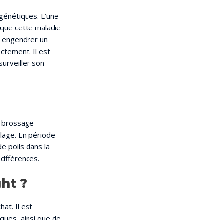
 génétiques. L’une
 que cette maladie
ut engendrer un
ctement. Il est
surveiller son
Un brossage
elage. En période
de poils dans la
 dfférences.
ght ?
hat. Il est
ques, ainsi que de