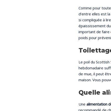
Comme pour toute r
d’entre elles est l
si compliquée à lir
épaississement du
important de faire 
poids pour prévenir
Toilettag
Le poil du Scottish
hebdomadaire suffi
de mue, il peut êtr
maison. Vous pouvez
Quelle al
Une
alimentation d
recommandé de choi