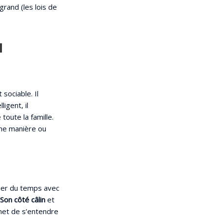
grand (les lois de
u
sociable. Il
igent, il
oute la famille.
’une manière ou
sser du temps avec
Son côté câlin
et
rmet de s’entendre