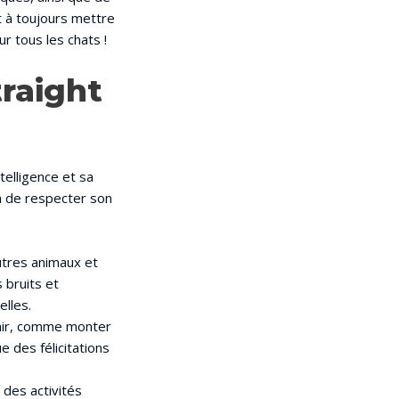
t à toujours mettre
ur tous les chats !
traight
telligence et sa
on de respecter son
utres animaux et
 bruits et
lles.
chir, comme monter
e des félicitations
 des activités