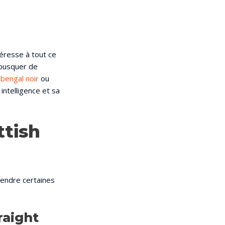
téresse à tout ce
ébusquer de
 bengal noir
ou
intelligence et sa
ttish
rendre certaines
raight