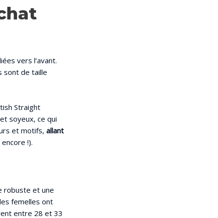
chat
liées vers l’avant.
s sont de taille
tish Straight
et soyeux, ce qui
urs et motifs,
allant
 encore !).
e robuste et une
les femelles ont
urent entre 28 et 33