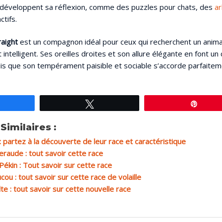
i développent sa réflexion, comme des puzzles pour chats, des
ar
ctifs.
raight
est un compagnon idéal pour ceux qui recherchent un anim
 intelligent. Ses oreilles droites et son allure élégante en font u
dis que son tempérament paisible et sociable s’accorde parfaitem
artagez
Tweetez
Éping
Similaires :
 : partez à la découverte de leur race et caractéristique
raude : tout savoir cette race
Pékin : Tout savoir sur cette race
cou : tout savoir sur cette race de volaille
e : tout savoir sur cette nouvelle race