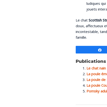
ludiques qu
jouets intera
Le chat
Scottish St
doux, affectueux et
incontestable, tan
famille.
P
Publications 
Le chat nain
La poule éme
La poule de 
La poule Cou
Pomsky adult