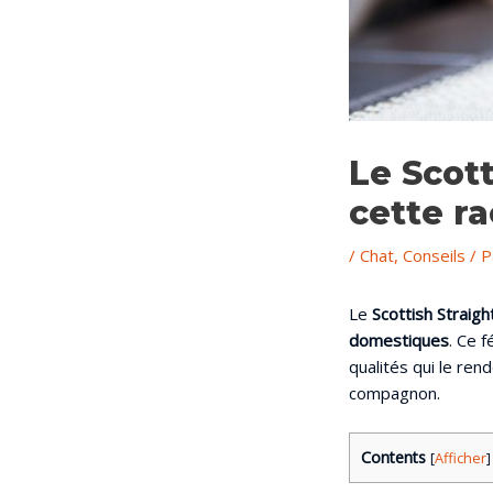
Le Scott
cette r
/
Chat
,
Conseils
/ 
Le
Scottish Straigh
domestiques
. Ce f
qualités qui le ren
compagnon.
Contents
[
Afficher
]