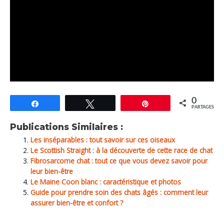
0
Partagez
Tweetez
Épingle
PARTAGES
Publications Similaires :
Les inséparables : tout savoir sur ces oiseaux
Le Scottish Straight : à la découverte de cette race de chat
Fibrosarcome chat : tout ce que vous devez savoir pour
leur bien-être
Le Maine Coon blanc : caractéristique et photos
Guide pour prendre soin des chats âgés : comment leur
assurer bien-être et confort ?