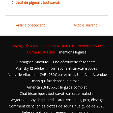
oeuf de pigeon : tout savoir
←
Article précédent
Article suivant
→
Copyright © 2026
Les Animaux Du Futur
| Powered by
Les
Animaux Du Futur
|
mentions légales
L’araignée Matoutou : une découverte fascinante
Pomsky f2 adulte : informations et caractéristiques
Nouvelle Allocation CAF : 230€ par Animal, Une Aide Attendue
mais qui fait débat sur la toile
American Bully XXL : le guide complet
Chat trisomique : tout savoir sur cette maladie
Berger Blue Bay shephered : caractéristiques, prix, élevage
Comment identifier les crottes de souris ? Le guide de 2025
Bébé cafard : savoir repérer une infestation