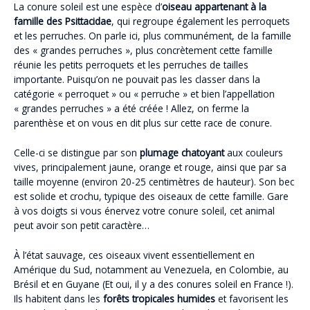
La conure soleil est une espèce d’
oiseau appartenant à la
famille des Psittacidae
, qui regroupe également les perroquets
et les perruches. On parle ici, plus communément, de la famille
des « grandes perruches », plus concrètement cette famille
réunie les petits perroquets et les perruches de tailles
importante. Puisqu’on ne pouvait pas les classer dans la
catégorie « perroquet » ou « perruche » et bien l’appellation
« grandes perruches » a été créée ! Allez, on ferme la
parenthèse et on vous en dit plus sur cette race de conure.
Celle-ci se distingue par son
plumage chatoyant
aux couleurs
vives, principalement jaune, orange et rouge, ainsi que par sa
taille moyenne (environ 20-25 centimètres de hauteur). Son bec
est solide et crochu, typique des oiseaux de cette famille. Gare
à vos doigts si vous énervez votre conure soleil, cet animal
peut avoir son petit caractère…
À l’état sauvage, ces oiseaux vivent essentiellement en
Amérique du Sud, notamment au Venezuela, en Colombie, au
Brésil et en Guyane (Et oui, il y a des conures soleil en France !).
Ils habitent dans les
forêts tropicales humides
et favorisent les