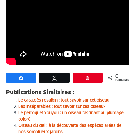
0
Partagez
Tweetez
Épingle
PARTAGES
Publications Similaires :
Le cacatoès rosalbin : tout savoir sur cet oiseau
Les inséparables : tout savoir sur ces oiseaux
Le perroquet Youyou : un oiseau fascinant au plumage
coloré
Oiseau du ciel : à la découverte des espèces ailées de
nos somptueux jardins