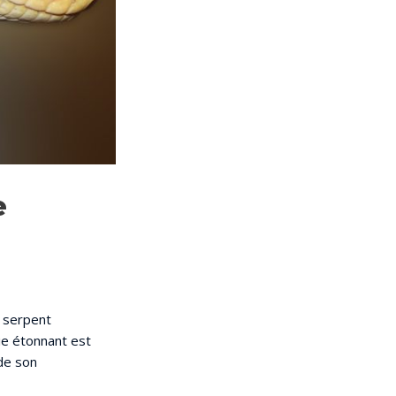
e
e serpent
ie étonnant est
 de son