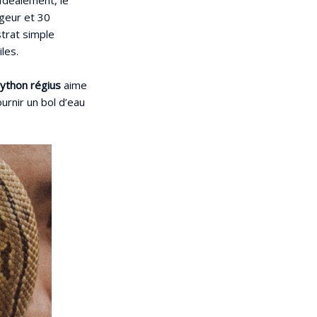
rgeur et 30
strat simple
les.
ython régius
aime
urnir un bol d’eau