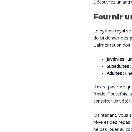
Découvrez un autr
Fournir u
Le python royal se 
de lui donner des
p
L’alimentation doit 
Juvéniles :
un
Subadultes :
Adultes :
une
Il n’est pas rare 
froide. Toutefois, 
consulter un vétéri
Maintenant, vous s
rêve et des repas 
ne pas jouer au c