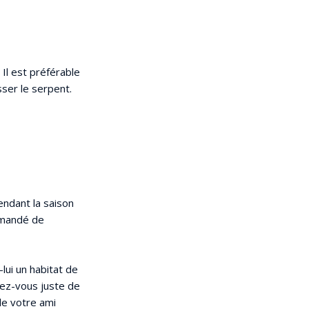
 Il est préférable
sser le serpent.
endant la saison
ommandé de
lui un habitat de
lez-vous juste de
de votre ami