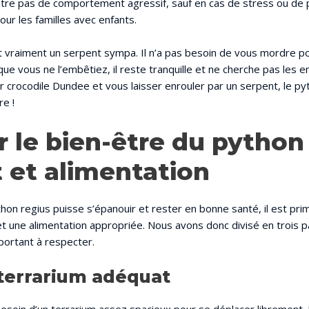
ntre pas de comportement agressif, sauf en cas de stress ou de pe
our les familles avec enfants.
t vraiment un serpent sympa. Il n’a pas besoin de vous mordre p
que vous ne l’embêtiez, il reste tranquille et ne cherche pas les en
r crocodile Dundee et vous laisser enrouler par un serpent, le py
re !
 le bien-être du python 
t et alimentation
on regius puisse s’épanouir et rester en bonne santé, il est primo
t une alimentation appropriée. Nous avons donc divisé en trois pa
portant à respecter.
terrarium adéquat
besoin d’un terrarium assez spacieux pour se déplacer librement. 