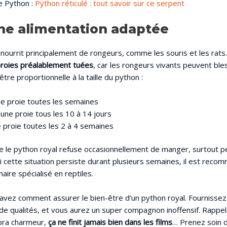
e Python :
Python réticulé : tout savoir sur ce serpent
ne alimentation adaptée
nourrit principalement de rongeurs, comme les souris et les rats.
roies préalablement tuées
, car les rongeurs vivants peuvent ble
être proportionnelle à la taille du python :
e proie toutes les semaines
une proie tous les 10 à 14 jours
 proie toutes les 2 à 4 semaines
que le python royal refuse occasionnellement de manger, surtout p
si cette situation persiste durant plusieurs semaines, il est rec
naire spécialisé en reptiles.
avez comment assurer le bien-être d’un python royal. Fournissez-
de qualités, et vous aurez un super compagnon inoffensif. Rappe
obra charmeur,
ça ne finit jamais bien dans les films
… Prenez soin 