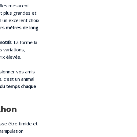
âles mesurent
t plus grandes et
 un excellent choix
urs mètres de long
.
motifs
. La forme la
 variations,
ix élevés.
sionner vos amis
, c’est un animal
 du temps chaque
thon
uisse être timide et
manipulation