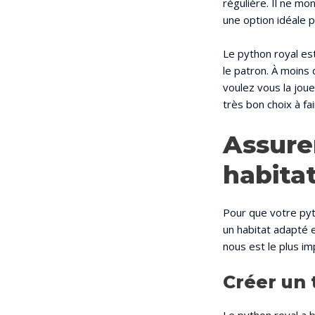
régulière. Il ne mo
une option idéale p
Le python royal es
le patron. À moins 
voulez vous la joue
très bon choix à fai
Assurer
habita
Pour que votre pyth
un habitat adapté e
nous est le plus im
Créer un 
Le python royal a 