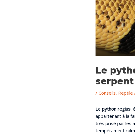
Le pytho
serpent
/
Conseils
,
Reptile
Le
python regius
, 
appartenant à la fa
très prisé par les 
tempérament calm