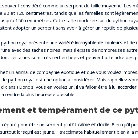
st souvent considéré comme un serpent de taille moyenne. Les m
 90 et 120 centimètres, tandis que les femelles sont légèremen
usqu’à 150 centimètres. Cette taille modérée fait du python royal
aitent adopter un serpent sans avoir à gérer un reptile de
plusie
e python royal présente une
variété incroyable de couleurs et de 
brune avec des taches noires, mais il existe de nombreuses autres
ont certaines sont très recherchées et peuvent atteindre des pr
rchez un animal de compagnie exotique et que vous voulez impres
l, le python royal est une option à considérer. Mais rappellez-vous
ix ans ! Donc si vous en voulez un, il va falloir être à lui
accorder
la rendre la plus heureuse possible.
ment et tempérament de ce py
t réputé pour être un serpent plutôt
calme et docile
. Bien qu’il p
surtout lorsqu’il est jeune, il s’acclimate habituellement bien à la 