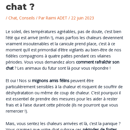
chat ?
/
Chat
,
Conseils
/ Par
Raimi ADET
/
22 juin 2023
Le soleil, des températures agréables, pas de doute, c’est bien
l’été qui est arrivé (enfin !), mais parfois les chaleurs deviennent
vraiment insoutenables et la canicule prend place, c’est à ce
moment qu’il est primordial d’être vigilants au bien-être de nos
fidèles compagnons à quatre pattes pendant ces vilaines
périodes. Vous vous demandez alors
comment rafraîchir son
chat
? Les animaux du futur sont là pour vous répondre !
Et oui ! Nos si
mignons amis félins
peuvent être
particulièrement sensibles à la chaleur et risquent de souffrir de
déshydratation ou même de coup de chaleur. C’est pourquoi il
est essentiel de prendre des mesures pour les aider à rester
frais et à l’aise durant cette période (ils ne pourront que vous
remercier !).
Mais, vous sentez les chaleurs arrivées et là, c’est la panique ?
Vous craignez que votre chat subisse ces
périodes de fortes