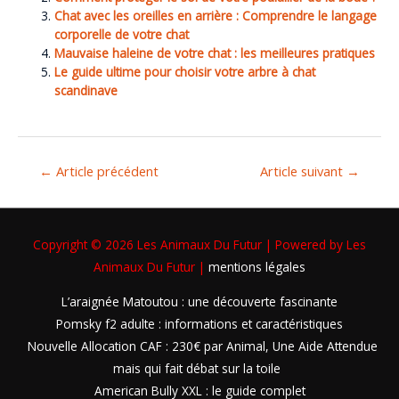
Chat avec les oreilles en arrière : Comprendre le langage
corporelle de votre chat
Mauvaise haleine de votre chat : les meilleures pratiques
Le guide ultime pour choisir votre arbre à chat
scandinave
←
Article précédent
Article suivant
→
Copyright © 2026
Les Animaux Du Futur
| Powered by
Les
Animaux Du Futur
|
mentions légales
L’araignée Matoutou : une découverte fascinante
Pomsky f2 adulte : informations et caractéristiques
Nouvelle Allocation CAF : 230€ par Animal, Une Aide Attendue
mais qui fait débat sur la toile
American Bully XXL : le guide complet