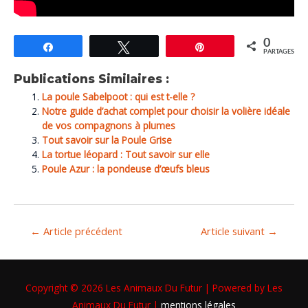
0
Partagez
Tweetez
Épingle
PARTAGES
Publications Similaires :
La poule Sabelpoot : qui est t-elle ?
Notre guide d’achat complet pour choisir la volière idéale
de vos compagnons à plumes
Tout savoir sur la Poule Grise
La tortue léopard : Tout savoir sur elle
Poule Azur : la pondeuse d’œufs bleus
←
Article précédent
Article suivant
→
Copyright © 2026
Les Animaux Du Futur
| Powered by
Les
Animaux Du Futur
|
mentions légales