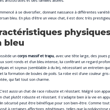
es aristocrates et des familles aisées.
ommencé à se diversifier, donnant naissance à différentes variét
rsan bleu. En plus d’être un vieux chat, il est donc très prestigieu
ractéristiques physique
 bleu
possède un
corps massif et trapu
, avec une tête large, des joues 
ux sont ronds et d’un bleu intense, lui conférant un regard profon
, épais et soyeux (semblable à du lin), nécessitant un entretien qu
et la formation de boules de poils. Sa robe est d’une couleur gris
ée, qui fait tout son charme.
C’est aussi un chat de race robuste et résistant. Malgré son appar
n chat plutôt robuste et résistant. Il s’adapte bien à la vie en 
ardin sécurisé peut être bénéfique pour son bien-être. Comme tout c
osé à certaines affections génétiques, telles que la polykystose 