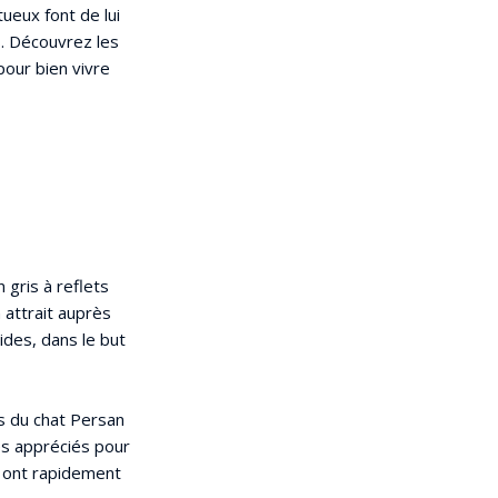
eux font de lui
s. Découvrez les
pour bien vivre
 gris à reflets
 attrait auprès
ides, dans le but
es du chat Persan
rès appréciés pour
s ont rapidement