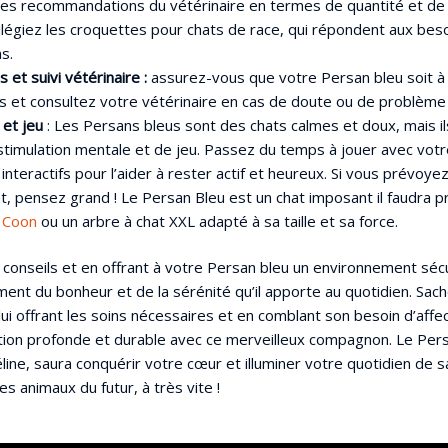
les recommandations du vétérinaire en termes de quantité et de
vilégiez les croquettes pour chats de race, qui répondent aux bes
ns.
s et suivi vétérinaire :
assurez-vous que votre Persan bleu soit à
ns et consultez votre vétérinaire en cas de doute ou de problème
 et jeu
: Les Persans bleus sont des chats calmes et doux, mais i
timulation mentale et de jeu. Passez du temps à jouer avec votre
interactifs pour l’aider à rester actif et heureux. Si vous prévoyez
t, pensez grand ! Le Persan Bleu est un chat imposant il faudra p
e Coon
ou un arbre à chat XXL adapté à sa taille et sa force.
 conseils et en offrant à votre Persan bleu un environnement séc
ment du bonheur et de la sérénité qu’il apporte au quotidien. Sach
lui offrant les soins nécessaires et en comblant son besoin d’aff
tion profonde et durable avec ce merveilleux compagnon. Le Pers
féline, saura conquérir votre cœur et illuminer votre quotidien de 
les animaux du futur, à très vite !