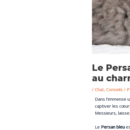
Le Pers
au charm
/
Chat
,
Conseils
/ 
Dans l’immense uni
captiver les cœu
Messieurs, laisse
Le
Persan bleu
es