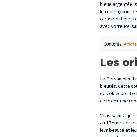
bleue argentée, 
le compagnon idéa
caractéristiques 
avec votre Persan
Contents
[
Affiche
Les or
Le Persan bleu tir
bleutés. Cette co
des éleveurs. Le 
d’obtenir une ro
Vous saviez que c
au 17ème siècle, e
leur beauté et le