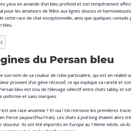
ses yeux en amande d’un bleu profond et son tempérament affectu
l pour les amateurs de félins aux lignes douces et harmonieuse
de cette race de chat exceptionnelle, ainsi que quelques conseils 
 bleu.
r
]
igines du Persan bleu
e son nom de sa couleur de robe particulière, qui est en réalité un
uleur provient d’un gène récessif, ce qui explique sa rareté et son
Persan bleu est issu de l’élevage sélectif entre chats tabby et sol
be uniforme et sans marques.
’est une race ancienne ? Et oui ! On retrouve les premières trac
n Perse (aujourd’hui l’Iran). Les chats à poil long étaient alors t
ur douceur. Ils ont été importés en Europe au 19ème siècle, où il