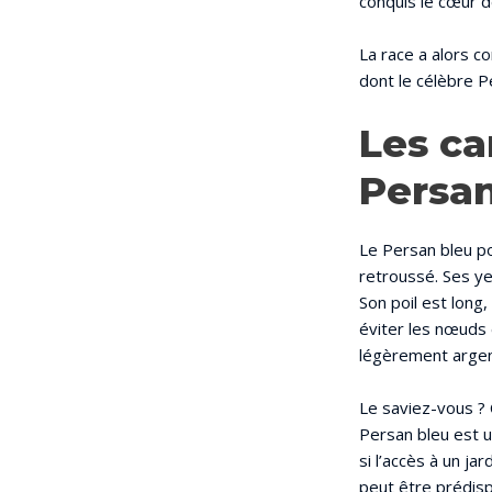
conquis le cœur d
La race a alors c
dont le célèbre Pe
Les ca
Persan
Le Persan bleu 
retroussé. Ses ye
Son poil est long
éviter les nœuds 
légèrement argent
Le saviez-vous ? 
Persan bleu est u
si l’accès à un j
peut être prédisp