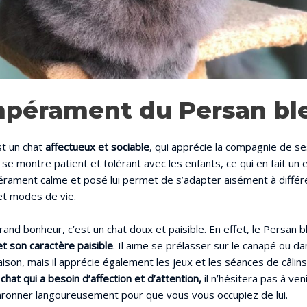
mpérament du Persan bl
st un chat
affectueux et sociable
, qui apprécie la compagnie de s
 se montre patient et tolérant avec les enfants, ce qui en fait un 
érament calme et posé lui permet de s’adapter aisément à différ
t modes de vie.
rand bonheur, c’est un chat doux et paisible. En effet, le Persan 
t son caractère paisible
. Il aime se prélasser sur le canapé ou da
maison, mais il apprécie également les jeux et les séances de câlin
 chat qui a besoin d’affection et d’attention,
il n’hésitera pas à ve
nronner langoureusement pour que vous vous occupiez de lui.