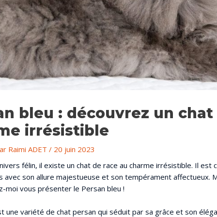
an bleu : découvrez un chat
e irrésistible
Par
Raimi ADET
/
20 juin 2023
vers félin, il existe un chat de race au charme irrésistible. Il est
rs avec son allure majestueuse et son tempérament affectueux.
z-moi vous présenter le Persan bleu !
t une variété de chat persan qui séduit par sa grâce et son élég