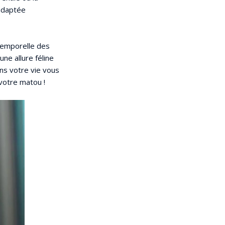
 adaptée
ntemporelle des
ne allure féline
ans votre vie vous
 votre matou !