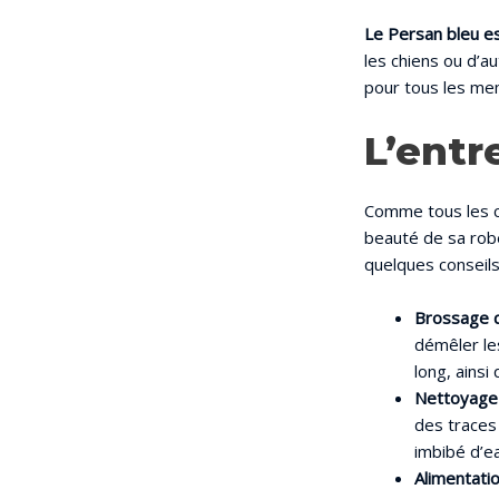
Le Persan bleu es
les chiens ou d’a
pour tous les mem
L’entr
Comme tous les ch
beauté de sa robe
quelques conseils
Brossage q
démêler les
long, ainsi
Nettoyage 
des traces
imbibé d’ea
Alimentati