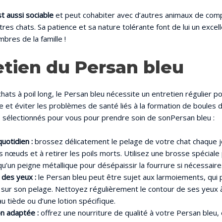
t aussi sociable
et peut cohabiter avec d’autres animaux de co
utres chats. Sa patience et sa nature tolérante font de lui un exc
bres de la famille !
etien du Persan bleu
ats à poil long, le Persan bleu nécessite un entretien régulier p
 et éviter les problèmes de santé liés à la formation de boules de
 sélectionnés pour vous pour prendre soin de sonPersan bleu :
uotidien :
brossez délicatement le pelage de votre chat chaque jou
 nœuds et à retirer les poils morts. Utilisez une brosse spéciale 
 qu’un peigne métallique pour désépaissir la fourrure si nécessaire
des yeux :
le Persan bleu peut être sujet aux larmoiements, qui 
 sur son pelage. Nettoyez régulièrement le contour de ses yeux à 
u tiède ou d’une lotion spécifique.
on adaptée :
offrez une nourriture de qualité à votre Persan bleu, e