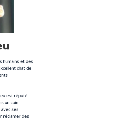
eu
es humains et des
excellent chat de
ents
bleu est réputé
ns un coin
s avec ses
nir réclamer des