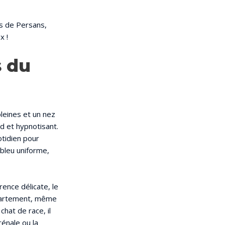
és de Persans,
x !
s du
pleines et un nez
d et hypnotisant.
otidien pour
-bleu uniforme,
ence délicate, le
appartement, même
hat de race, il
rénale ou la