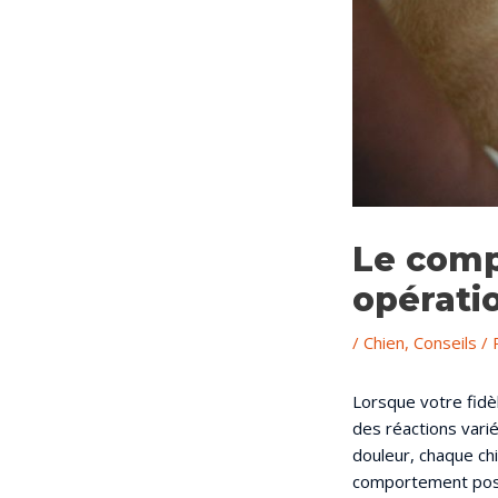
Le comp
opérati
/
Chien
,
Conseils
/ 
Lorsque votre fidè
des réactions vari
douleur, chaque ch
comportement post