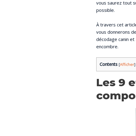
vous saurez tout s
possible.
À travers cet arti
vous donnerons des
décodage canin et 
encombre.
Contents
[
Afficher
]
Les 9 e
compor