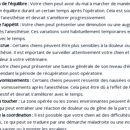
de l’équilibre :
Votre chien peut avoir du mal à marcher de maniè
n équilibre durant un certain temps après l’opération. Cela est so
 l’anesthésie et devrait s’améliorer progressivement.
 l’appétit :
Votre chien peut présenter une diminution ou une au
rès l’anesthésie. Ces variations sont habituellement temporaires et
vec le temps.
ccrue :
Certains chiens peuvent être plus sensibles à la douleur ou
thésie. Il est important de surveiller attentivement votre chien et
leur à votre vétérinaire.
otre chien peut présenter une baisse générale de son niveau d’é
pendant la période de récupération post-opératoire.
vomissements :
Certains chiens peuvent ressentir des nausées 
vomissements après l’anesthésie. Cela peut être dû à l’effet de l
stif et devrait s’améliorer avec le temps.
u toucher :
La zone opérée ou les zones environnantes peuvent êt
qui peut entraîner une réaction de douleur ou de gêne de la part d
 la coordination :
Il est possible que votre chien ait des difficult
 ce qui peut se traduire par une démarche maladroite ou une inc
 sauter ou à monter les escaliers.