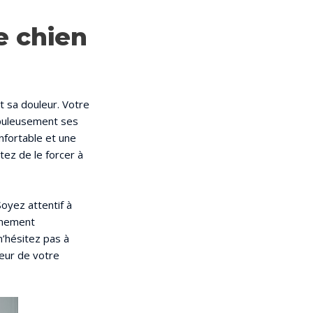
e chien
t sa douleur. Votre
upuleusement ses
nfortable et une
tez de le forcer à
oyez attentif à
nnement
n’hésitez pas à
leur de votre