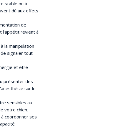
re stable ou à
uvent dû aux effets
gmentation de
 l’appétit revient à
 à la manipulation
 de signaler tout
nergie et être
ou présenter des
’anesthésie sur le
re sensibles au
e votre chien.
és à coordonner ses
apacité