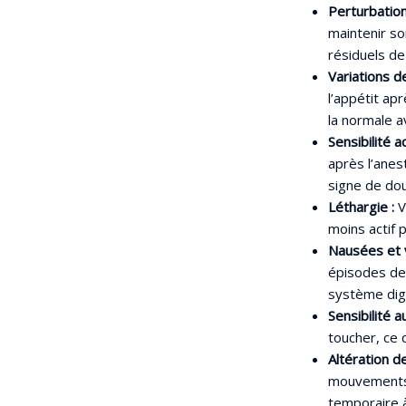
Perturbation 
maintenir so
résiduels de
Variations de
l’appétit ap
la normale a
Sensibilité a
après l’anes
signe de dou
Léthargie :
V
moins actif 
Nausées et 
épisodes de 
système dige
Sensibilité a
toucher, ce 
Altération de
mouvements,
temporaire à