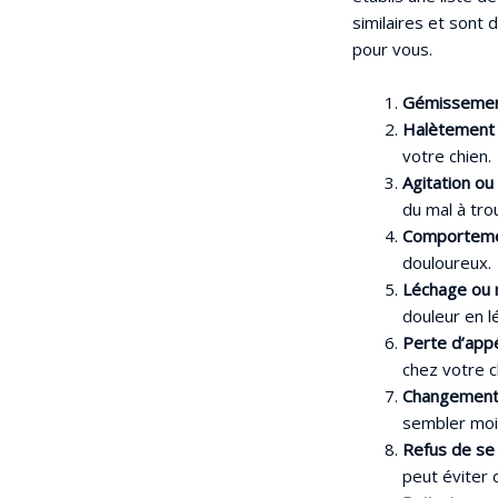
similaires et sont 
pour vous.
Gémissement
Halètement 
votre chien.
Agitation ou
du mal à tro
Comportement
douloureux.
Léchage ou m
douleur en l
Perte d’appét
chez votre c
Changements
sembler moin
Refus de se 
peut éviter 