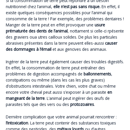
Si la consommation de terre peut répondre à un besoin
nutritionnel chez l’animal,
elle n’est pas sans risque.
En effet, il
existe quelques conséquences possibles pour l’animal qui
consomme de la terre ! Par exemple, des problèmes dentaires !
Manger de la terre peut en effet provoquer une
usure
prématurée des dents de l’animal
, nottament si celle-ci rpésente
des graviers oua utres cailloux solides. De plus les particules
abrasives présentes dans la terre peuvent elles-aussi
causer
des dommages à l’émail
et aux gencives des animaux.
Ingérer de la terre peut également causer des troubles digestifs.
En effet, la consommation de terre peut entraîner des
problèmes de digestion accompagnés de
ballonnements
,
constipations ou même (dans les cas les plus graves)
d’obstructions intestinales. Votre chien, votre chat ou même
encore votre cheval peut aussi s’exposer à un parasite
en
mangeant de la terre
. L’animal peut ingérer des œufs de
parasites tels que des vers ou des
protozoaires
.
Dernière complication que votre animal pourrait rencontrer :
l’intoxication
. La terre peut contenir des substances toxiques
comme des pesticides, des
métaux lourds
ou d’autres