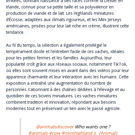
limitées, donnant naissance à des races comme la Dexter en
Irlande, connue pour sa petite taille et sa polyvalence en
production de viande et de lait. Les Highlands miniatures
d’Écosse, adaptées aux climats rigoureux, et les Mini Jerseys
américaines, prisées pour leur lait riche en crème, illustrent cette
tendance.
Au fil du temps, la sélection a également privilégié le
tempérament docile et l’entretien facile de ces vaches, idéales
pour les petites fermes et les familles. Aujourd’hui, leur
popularité croît grâce aux réseaux sociaux, notamment TikTok,
où elles sont souvent mises en avant dans des vidéos pour leur
apparence charmante et leur interaction avec les humains. Cette
exposition a entraîné une augmentation du nombre de
personnes s’abonnant à des chaînes dédiées à l’élevage et au
quotidien de ces bovins miniatures. Les vaches miniatures
combinent tradition et innovation, répondant aux besoins
modernes tout en préservant un lien avec le passé agricole.
@animalsdiscover
Who wants one ?
#animals
#cow
#minihighland
♬ [Animals