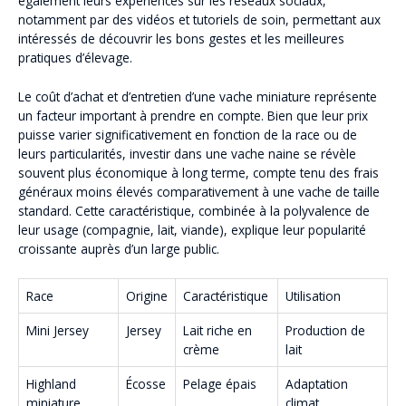
également leurs expériences sur les réseaux sociaux,
notamment par des vidéos et tutoriels de soin, permettant aux
intéressés de découvrir les bons gestes et les meilleures
pratiques d’élevage.
Le coût d’achat et d’entretien d’une vache miniature représente
un facteur important à prendre en compte. Bien que leur prix
puisse varier significativement en fonction de la race ou de
leurs particularités, investir dans une vache naine se révèle
souvent plus économique à long terme, compte tenu des frais
généraux moins élevés comparativement à une vache de taille
standard. Cette caractéristique, combinée à la polyvalence de
leur usage (compagnie, lait, viande), explique leur popularité
croissante auprès d’un large public.
Race
Origine
Caractéristique
Utilisation
Mini Jersey
Jersey
Lait riche en
Production de
crème
lait
Highland
Écosse
Pelage épais
Adaptation
miniature
climat