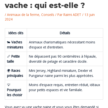
vache : qui est-elle ?
/
Animaux de la ferme
,
Conseils
/ Par
Raimi ADET
/
13 juin
2024
Idées clés
Détails
🐄
Vaches
Animaux charismatiques nécessitant moins
miniatures
d’espace et d’entretien.
📏
Petite
Ne dépassent pas 90 centimètres à l’épaule,
taille
diversité de pelage et caractère docile.
🌍
Races
Mini Jersey, Highland miniature, Dexter et
principales
Punganur naine parmi les plus appréciées.
💡
Moins d’espace requis, entretien réduit, idéaux
Pourquoi
pour petits espaces et vie familiale.
les choisir
Vous avez vu une vache naine et vous vous êtes demandé si