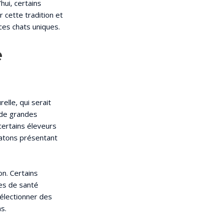
hui, certains
r cette tradition et
ces chats uniques.
e
relle, qui serait
a de grandes
certains éleveurs
hatons présentant
on. Certains
es de santé
électionner des
s.