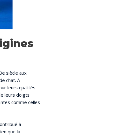
igines
0e siècle aux
de chat. À
our leurs qualités
de leurs doigts
santes comme celles
contribué à
ien que la