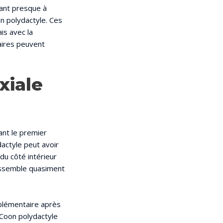
ant presque à
n polydactyle. Ces
is avec la
taires peuvent
xiale
ant le premier
dactyle peut avoir
du côté intérieur
ressemble quasiment
pplémentaire après
e Coon polydactyle