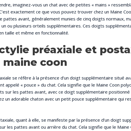
ndre, imaginez-vous un chat avec de petites « mains » ressembl
! C’est exactement ce que vous pouvez trouver chez un Maine Coo
e pattes avant, généralement munies de cinq doigts normaux, ma
oir un ou plusieurs orteils supplémentaires. Ces doigts supplémen
n taille et même en fonctionnalité.
tylie préaxiale et posta
e maine coon
axiale se réfère à la présence d’un doigt supplémentaire situé av
ent appelé « pouce » du chat. Cela signifie que le Maine Coon poly
gts sur les pattes avant, avec ce doigt supplémentaire positionné 
nez un adorable chaton avec un petit pouce supplémentaire qui 
taxiale, quant à elle, se manifeste par la présence d’un doigt su
 sur les pattes avant ou arrière du chat. Cela signifie que le Main