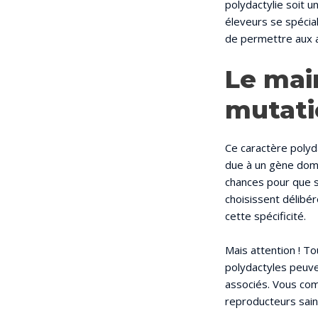
polydactylie soit u
éleveurs se spécial
de permettre aux a
Le mai
mutati
Ce caractère polyd
due à un gène domin
chances pour que s
choisissent délibé
cette spécificité.
Mais attention ! To
polydactyles peuv
associés. Vous com
reproducteurs sains