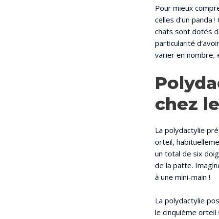
Pour mieux compre
celles d’un panda 
chats sont dotés d
particularité d’av
varier en nombre, e
Polydac
chez l
La polydactylie pré
orteil, habituellem
un total de six doi
de la patte. Imagi
à une mini-main !
La polydactylie pos
le cinquième orteil