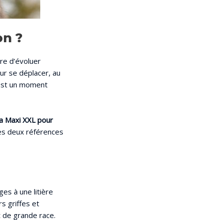
on ?
tre d’évoluer
our se déplacer, au
’est un moment
ta Maxi XXL pour
es deux références
es à une litière
s griffes et
 de grande race.