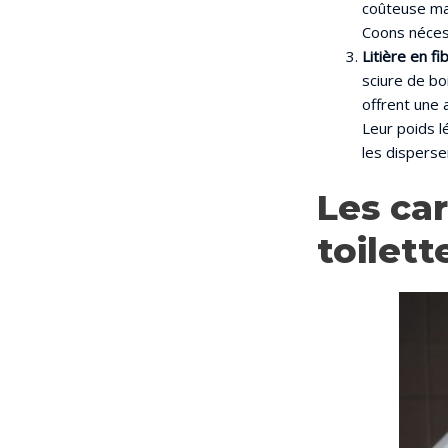
coûteuse mai
Coons nécess
Litière en fi
sciure de bo
offrent une 
Leur poids l
les disperse
Les ca
toilet