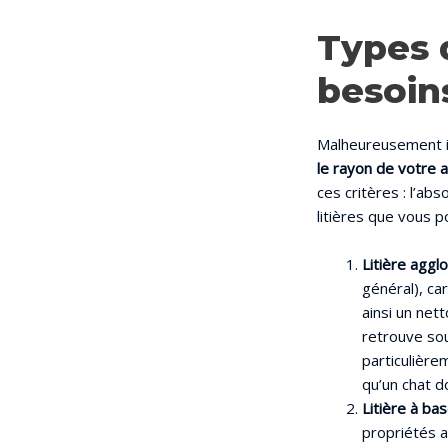
Types 
besoin
Malheureusement il
le rayon de votre 
ces critères : l’ab
litières que vous p
Litière aggl
général), c
ainsi un net
retrouve sou
particulière
qu’un chat d
Litière à bas
propriétés a