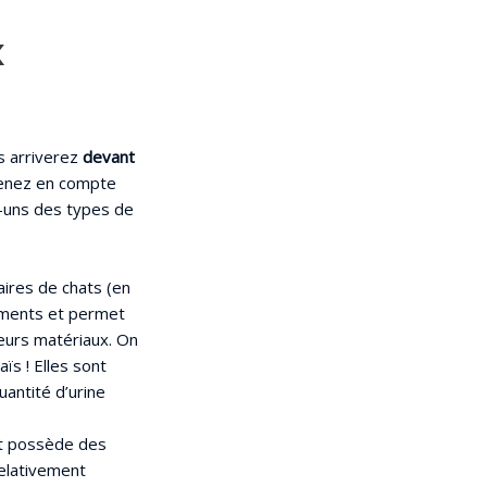
x
s arriverez
devant
prenez en compte
es-uns des types de
aires de chats (en
éments et permet
ieurs matériaux. On
s ! Elles sont
antité d’urine
 et possède des
relativement