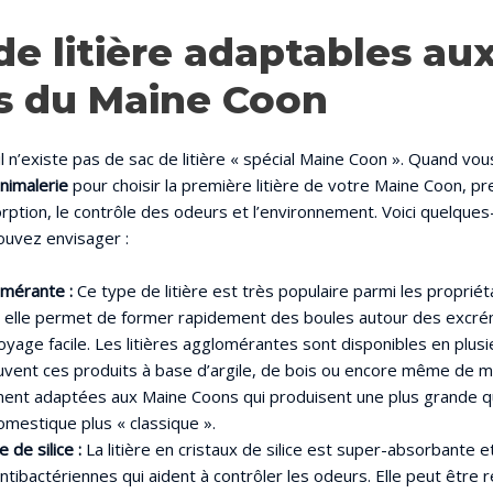
de litière adaptables au
s du Maine Coon
 n’existe pas de sac de litière « spécial Maine Coon ». Quand vou
animalerie
pour choisir la première litière de votre Maine Coon, 
sorption, le contrôle des odeurs et l’environnement. Voici quelqu
ouvez envisager :
omérante :
Ce type de litière est très populaire parmi les propriét
ar elle permet de former rapidement des boules autour des excr
toyage facile. Les litières agglomérantes sont disponibles en plus
vent ces produits à base d’argile, de bois ou encore même de maï
ment adaptées aux Maine Coons qui produisent une plus grande qu
omestique plus « classique ».
e de silice :
La litière en cristaux de silice est super-absorbante
ntibactériennes qui aident à contrôler les odeurs. Elle peut être 