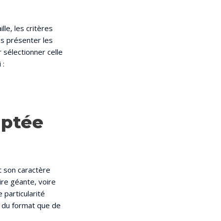
lle, les critères
us présenter les
 sélectionner celle
 :
aptée
t son caractère
ire géante, voire
 particularité
u du format que de