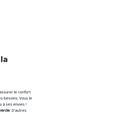
la
assurer le confort
ses besoins. Vous le
i à ses envies !
vercle
. D’autres