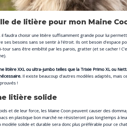
ille de litière pour mon Maine Co
il faudra choisir une litière suffisamment grande pour lui permet
re ses besoins sans se sentir à l’étroit. Ils ont besoin d’espace p
-tour sans être embêté par les parois, gratter (et se cacher ! C
me).
e litière XXL ou ultra-jumbo telles que la Trixie Primo XL ou Net
e nécessaire.
Il existe beaucoup d’autres modèles adaptés, mais c
prouvés !
e litière solide
poids et de leur force, les Maine Coon peuvent causer des dommag
 bacs en plastique bon marché ne résisteront pas longtemps à leur
modèle solide et durable sera donc plus préférable pour ce chat