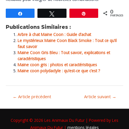
0
Partagez
Tweetez
Épingle
PARTAGES
Publications Similaires :
Arbre à chat Maine Coon : Guide d’achat
Le mystérieux Maine Coon Black Smoke : Tout ce qu’il
faut savoir
Maine Coon Gris Bleu : Tout savoir, explications et
caractéristiques
Maine coon gris : photos et caractéristiques
Maine coon polydactyle : qu’est-ce que c’est ?
←
Article précédent
Article suivant
→
Copyright © 2026
Les Animaux Du Futur
| Powered by
Les
Animaux Du Futur
|
mentions légales