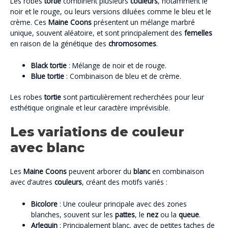
Les robes
tortie
combinent plusieurs
couleurs
, notamment le
noir et le rouge, ou leurs versions diluées comme le bleu et le
crème. Ces
Maine Coons
présentent un mélange marbré
unique, souvent aléatoire, et sont principalement des
femelles
en raison de la génétique des
chromosomes
.
Black tortie
: Mélange de noir et de rouge.
Blue tortie
: Combinaison de bleu et de crème.
Les robes
tortie
sont particulièrement recherchées pour leur
esthétique originale et leur caractère imprévisible.
Les variations de couleur
avec blanc
Les
Maine Coons
peuvent arborer du
blanc
en combinaison
avec d’autres
couleurs
, créant des motifs variés :
Bicolore
: Une couleur principale avec des zones
blanches, souvent sur les
pattes
, le
nez
ou la
queue
.
Arlequin
: Principalement blanc, avec de petites taches de