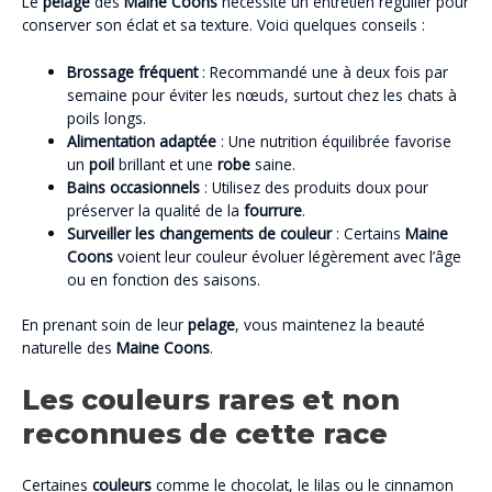
Le
pelage
des
Maine Coons
nécessite un entretien régulier pour
conserver son éclat et sa texture. Voici quelques conseils :
Brossage fréquent
: Recommandé une à deux fois par
semaine pour éviter les nœuds, surtout chez les chats à
poils longs.
Alimentation adaptée
: Une nutrition équilibrée favorise
un
poil
brillant et une
robe
saine.
Bains occasionnels
: Utilisez des produits doux pour
préserver la qualité de la
fourrure
.
Surveiller les changements de couleur
: Certains
Maine
Coons
voient leur couleur évoluer légèrement avec l’âge
ou en fonction des saisons.
En prenant soin de leur
pelage
, vous maintenez la beauté
naturelle des
Maine Coons
.
Les couleurs rares et non
reconnues de cette race
Certaines
couleurs
comme le chocolat, le lilas ou le cinnamon