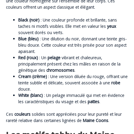
une couleur homogène sur l’ensemble de leur corps. Ces
couleurs offrent un aspect classique et élégant.
Black (noir)
: Une couleur profonde et brillante, sans
taches ni motifs visibles. Elle met en valeur les
yeux
souvent dorés ou verts.
Blue (bleu)
: Une dilution du noir, donnant une teinte gris-
bleu douce. Cette couleur est très prisée pour son aspect
apaisant.
Red (roux)
: Un
pelage
vibrant et chaleureux,
principalement présent chez les mâles en raison de la
génétique des
chromosomes
.
Cream (crème)
: Une version diluée du rouge, offrant une
teinte subtile et délicate, souvent associée à une
robe
douce.
White (blanc)
: Un pelage immaculé qui met en évidence
les caractéristiques du visage et des
pattes
.
Ces
couleurs
solides sont appréciées pour leur pureté et leur
rareté relative dans certaines lignées de
Maine Coons
.