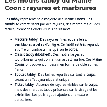
Les motifs tabby du Maine
Coon : rayures et marbrures
Les
tabby
représentent la majorité des
Maine Coons
. Ces
motifs
se caractérisent par des rayures, des marbrures ou des
taches, créant des effets visuels saisissants.
Mackerel tabby
: Des rayures fines et parallèles,
semblables à celles d’un tigre. Ce
motif
est très répandu
et offre un contraste marqué sur le
corps
.
Classic tabby (blotched)
: Des motifs larges et
tourbillonnants qui donnent un aspect marbré. Ces
Maine
Coons
ont souvent un dessin en forme de cible sur les
flancs.
Spotted tabby
: Des taches réparties sur tout le
corps
,
créant un effet dynamique et unique.
Ticked tabby
: Absence de rayures visibles sur le
corps
,
mais des marques tabby présentes sur le visage et les
extrémités. Les poils agouti ajoutent une texture
particulière.