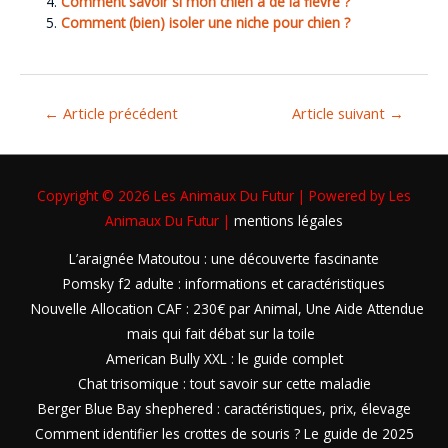
Comment savoir si mon chien a de la fièvre ?
Comment (bien) isoler une niche pour chien ?
←
Article précédent
Article suivant
→
Copyright © 2026
Les Animaux Du Futur
| Powered by
Les
Animaux Du Futur
|
mentions légales
L’araignée Matoutou : une découverte fascinante
Pomsky f2 adulte : informations et caractéristiques
Nouvelle Allocation CAF : 230€ par Animal, Une Aide Attendue
mais qui fait débat sur la toile
American Bully XXL : le guide complet
Chat trisomique : tout savoir sur cette maladie
Berger Blue Bay shephered : caractéristiques, prix, élevage
Comment identifier les crottes de souris ? Le guide de 2025