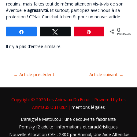
requins, mais faites tout de même attention vis-à-vis de son
éventuelle
agressivité
. Et surtout, participez avec nous à sa
protection ! C’était Canichat à bientôt pour un nouvel article.
0
Partagez
Tweetez
Épingle
PARTAGES
Il n’y a pas d’entrée similaire.
←
Article précédent
Article suivant
→
Copyright © 2026
Les Animaux Du Futur
| Powered by
Les
Animaux Du Futur
|
mentions légales
L’araignée Matoutou : une découverte fascinante
Pomsky f2 adulte : informations et caractéristiques
Nouvelle Allocation CAF : 230€ par Animal, Une Aide Attendue