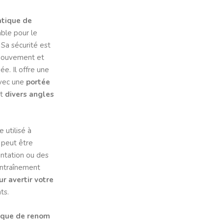
atique de
ble pour le
 Sa sécurité est
 mouvement et
e. Il offre une
vec une
portée
t
divers angles
 utilisé à
 peut être
entation ou des
’entraînement
r avertir votre
ts.
que de renom