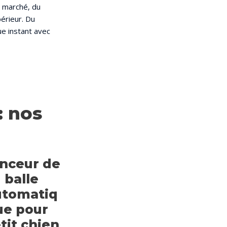
e marché, du
périeur. Du
e instant avec
: nos
nceur de
balle
utomatiq
ue pour
tit chien