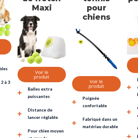
Maxi
pour
chiens
bles
Voir le
produit
Voir le
2 à 3
produit
Balles extra
puissantes
Poignée
confortable
Distance de
lancer réglable
Fabriqué dans un
matériau durable
Pour chien moyen