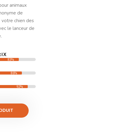
 pour animaux
synonyme de
à votre chien des
vec le lanceur de
.
RIX
83%
86%
92%
ODUIT