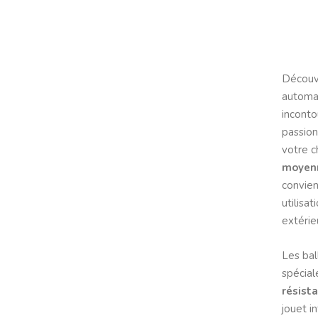
Découvr
automa
inconto
passion
votre c
moyen
convien
utilisat
extérie
Les bal
spécia
résist
jouet i