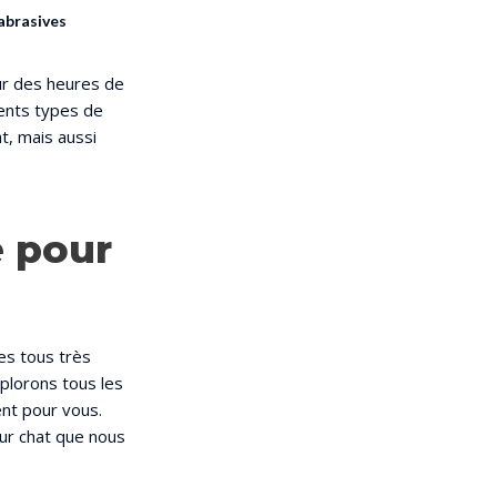
abrasives
our des heures de
rents types de
t, mais aussi
e pour
es tous très
plorons tous les
ent pour vous.
our chat que nous