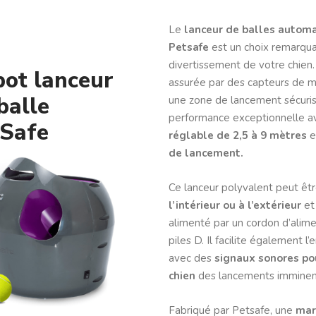
Le
lanceur de balles autom
Petsafe
est un choix remarqua
divertissement de votre chien.
ot lanceur
assurée par des capteurs de
balle
une zone de lancement sécurisé
performance exceptionnelle a
tSafe
réglable de 2,5 à 9 mètres
e
de lancement.
Ce lanceur polyvalent peut être
l’intérieur ou à l’extérieur
et
alimenté par un cordon d’alim
piles D. Il facilite également l
avec des
signaux sonores pou
chien
des lancements imminen
Fabriqué par Petsafe, une
mar