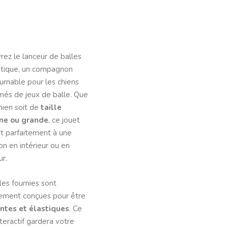
ez le lanceur de balles
tique, un compagnon
urnable pour les chiens
nés de jeux de balle. Que
hien soit de
taille
ne ou grande
, ce jouet
t parfaitement à une
ion en intérieur ou en
ur.
les fournies sont
lement conçues pour être
antes et élastiques
. Ce
nteractif gardera votre