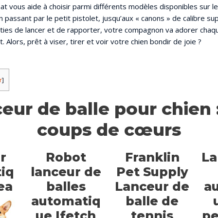
at vous aide à choisir parmi différents modèles disponibles sur l
 passant par le petit pistolet, jusqu’aux « canons » de calibre su
ties de lancer et de rapporter, votre compagnon va adorer chaqu
 Alors, prêt à viser, tirer et voir votre chien bondir de joie ?
r
]
eur de balle pour chien 
coups de cœurs
r
Robot
Franklin
La
iq
lanceur de
Pet Supply
ea
balles
Lanceur de
a
automatiq
balle de
ue Ifetch
tennis
pe