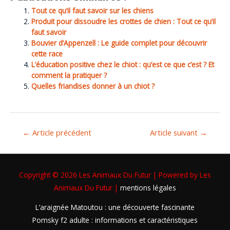
Tout ce qu’il faut savoir sur les chiens
Produit pour dissoudre les crottes de chien : Tout ce qu’il
faut savoir
Bouvier d’Appenzell : Le guide complet pour découvrir
cette race
L’éducation positive chez le chiot : qu’est ce que c’est ? Et
comment la pratiquer ?
Quelles friandises donner à un chiot ?
←
Article précédent
Article suivant
→
Copyright © 2026
Les Animaux Du Futur
| Powered by
Les
Animaux Du Futur
|
mentions légales
L’araignée Matoutou : une découverte fascinante
Pomsky f2 adulte : informations et caractéristiques