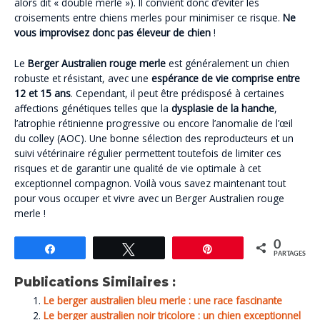
alors dit « double merle »). Il convient donc d’éviter les
croisements entre chiens merles pour minimiser ce risque.
Ne
vous improvisez donc pas éleveur de chien
!
Le
Berger Australien rouge merle
est généralement un chien
robuste et résistant, avec une
espérance de vie comprise entre
12 et 15 ans
. Cependant, il peut être prédisposé à certaines
affections génétiques telles que la
dysplasie de la hanche
,
l’atrophie rétinienne progressive ou encore l’anomalie de l’œil
du colley (AOC). Une bonne sélection des reproducteurs et un
suivi vétérinaire régulier permettent toutefois de limiter ces
risques et de garantir une qualité de vie optimale à cet
exceptionnel compagnon. Voilà vous savez maintenant tout
pour vous occuper et vivre avec un Berger Australien rouge
merle !
0
Partagez
Tweetez
Épingle
PARTAGES
Publications Similaires :
Le berger australien bleu merle : une race fascinante
Le berger australien noir tricolore : un chien exceptionnel