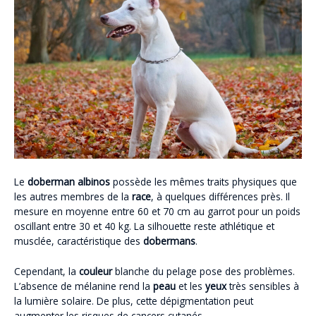
Le
doberman albinos
possède les mêmes traits physiques que
les autres membres de la
race
, à quelques différences près. Il
mesure en moyenne entre 60 et 70 cm au garrot pour un poids
oscillant entre 30 et 40 kg. La silhouette reste athlétique et
musclée, caractéristique des
dobermans
.
Cependant, la
couleur
blanche du pelage pose des problèmes.
L’absence de mélanine rend la
peau
et les
yeux
très sensibles à
la lumière solaire. De plus, cette dépigmentation peut
augmenter les risques de cancers cutanés.