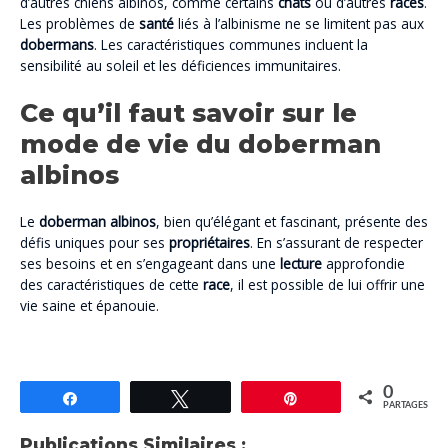
d’autres chiens albinos, comme certains
chats
ou d’autres
races
.
Les problèmes de
santé
liés à l’albinisme ne se limitent pas aux
dobermans
. Les caractéristiques communes incluent la
sensibilité au soleil et les déficiences immunitaires.
Ce qu’il faut savoir sur le
mode de vie du doberman
albinos
Le
doberman albinos
, bien qu’élégant et fascinant, présente des
défis uniques pour ses
propriétaires
. En s’assurant de respecter
ses besoins et en s’engageant dans une
lecture
approfondie
des caractéristiques de cette
race
, il est possible de lui offrir une
vie saine et épanouie.
0
Partagez
Tweetez
Épingle
PARTAGES
Publications Similaires :