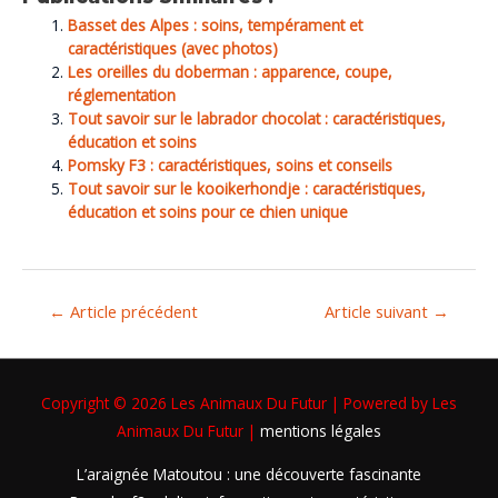
Basset des Alpes : soins, tempérament et
caractéristiques (avec photos)
Les oreilles du doberman : apparence, coupe,
réglementation
Tout savoir sur le labrador chocolat : caractéristiques,
éducation et soins
Pomsky F3 : caractéristiques, soins et conseils
Tout savoir sur le kooikerhondje : caractéristiques,
éducation et soins pour ce chien unique
←
Article précédent
Article suivant
→
Copyright © 2026
Les Animaux Du Futur
| Powered by
Les
Animaux Du Futur
|
mentions légales
L’araignée Matoutou : une découverte fascinante