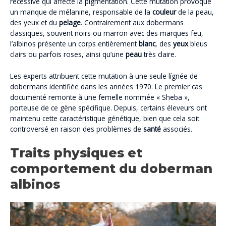
récessive qui affecte la pigmentation. Cette mutation provoque
un manque de mélanine, responsable de la
couleur
de la peau,
des yeux et du
pelage
. Contrairement aux dobermans
classiques, souvent noirs ou marron avec des marques feu,
l’albinos présente un corps entièrement
blanc
, des
yeux
bleus
clairs ou parfois roses, ainsi qu’une
peau
très claire.
Les experts attribuent cette mutation à une seule lígnée de
dobermans identifiée dans les années 1970. Le premier cas
documenté remonte à une femelle nommée « Sheba »,
porteuse de ce gène spécifique. Depuis, certains éleveurs ont
maintenu cette caractéristique génétique, bien que cela soit
controversé en raison des problèmes de
santé
associés.
Traits physiques et
comportement du doberman
albinos