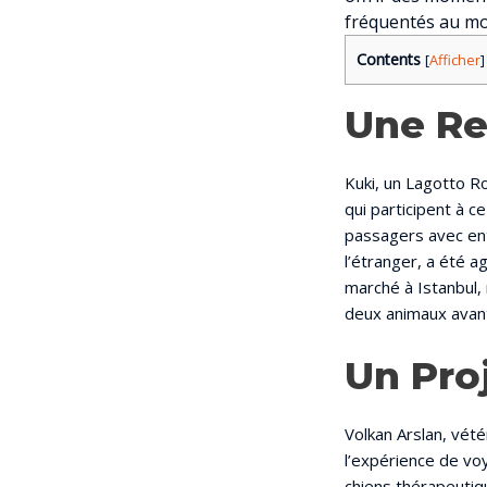
fréquentés au m
Contents
[
Afficher
]
Une Re
Kuki, un Lagotto R
qui participent à c
passagers avec ent
l’étranger, a été a
marché à Istanbul, 
deux animaux avan
Un Pro
Volkan Arslan, vété
l’expérience de vo
chiens thérapeutiqu