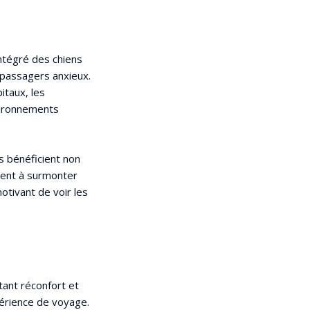
intégré des chiens
 passagers anxieux.
itaux, les
vironnements
rs bénéficient non
ment à surmonter
motivant de voir les
tant réconfort et
périence de voyage.