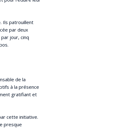
 Ils patrouillent
rcée par deux
par jour, cinq
pos.
nsable de la
ptifs à la présence
ment gratifiant et
r cette initiative.
ire presque