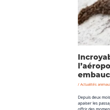
Incroyab
l’aéropo
embauch
/
Actualités animau
Depuis deux mois,
apaiser les passa
offrir des moment