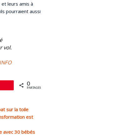
 et leurs amis à
ls pourraient aussi
é
r vol.
 INFO
0
le
PARTAGES
t sur la toile
ansformation est
e avec 30 bébés