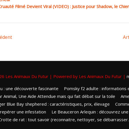
ruauté Filmé Devient Viral (VIDEO) : Justice pour Shadow, le Chien
cédent
Ar
026
Les Animaux Du Futur
| Powered by
Les Animaux Du Futur
|
m
u : une découverte fascinante
Pomsky f2 adulte : informations 
r Animal, Une Aide Attendue mais qui fait débat sur la toile
Amer
er Blue Bay shephered : caractéristiques, prix, élevage
Commen
 repérer une infestation
Le Beauceron Arlequin : découvrez une 
Crotte de rat : tout savoir (reconnaitre, nettoyer, se débarrasser