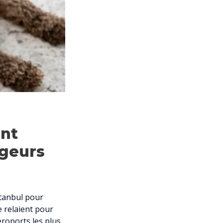
ont
geurs
stanbul pour
e relaient pour
éroports les plus