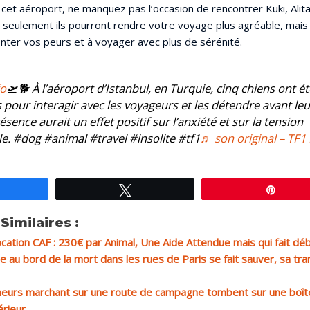
cet aéroport, ne manquez pas l’occasion de rencontrer Kuki, Alita
 seulement ils pourront rendre votre voyage plus agréable, mais i
nter vos peurs et à voyager avec plus de sérénité.
fo
🛫🐕 À l’aéroport d’Istanbul, en Turquie, cinq chiens ont ét
 pour interagir avec les voyageurs et les détendre avant leu
ésence aurait un effet positif sur l’anxiété et sur la tension
lle. #dog #animal #travel #insolite #tf1
♬ son original – TF1
artagez
Tweetez
Éping
Similaires :
ocation CAF : 230€ par Animal, Une Aide Attendue mais qui fait déba
e au bord de la mort dans les rues de Paris se fait sauver, sa tr
eurs marchant sur une route de campagne tombent sur une boît
térieur