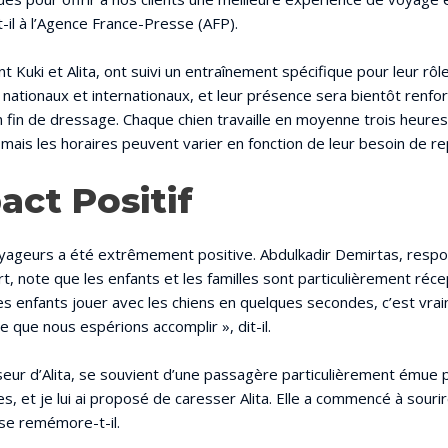
t-il à l’Agence France-Presse (AFP).
t Kuki et Alita, ont suivi un entraînement spécifique pour leur rôle.
 nationaux et internationaux, et leur présence sera bientôt renfo
 fin de dressage. Chaque chien travaille en moyenne trois heures 
mais les horaires peuvent varier en fonction de leur besoin de re
act Positif
ageurs a été extrêmement positive. Abdulkadir Demirtas, respo
ort, note que les enfants et les familles sont particulièrement réce
les enfants jouer avec les chiens en quelques secondes, c’est vrai
 que nous espérions accomplir », dit-il.
seur d’Alita, se souvient d’une passagère particulièrement émue pa
mes, et je lui ai proposé de caresser Alita. Elle a commencé à sour
se remémore-t-il.