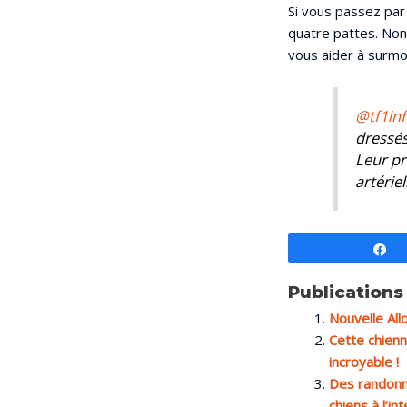
Si vous passez par 
quatre pattes. Non
vous aider à surmo
@tf1in
dressés
Leur pr
artérie
P
Publications 
Nouvelle All
Cette chienn
incroyable !
Des randonn
chiens à l’in