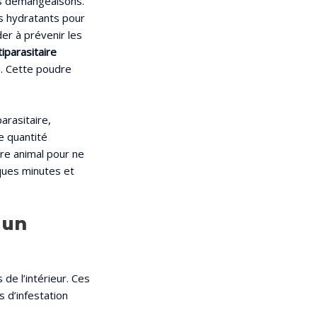
es démangeaisons.
ts hydratants pour
der à prévenir les
tiparasitaire
h. Cette poudre
arasitaire,
e quantité
re animal pour ne
lques minutes et
 un
de l’intérieur. Ces
 d’infestation