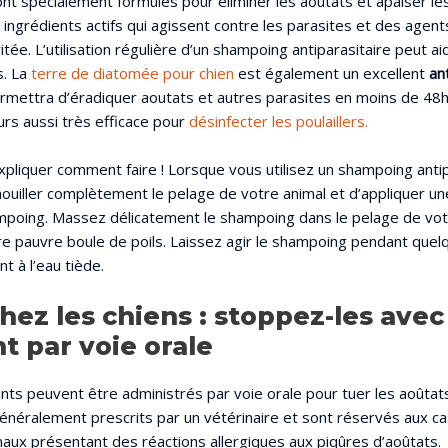
t spécialement formulés pour éliminer les aoûtats et apaiser l
 ingrédients actifs qui agissent contre les parasites et des agen
ritée. L’utilisation régulière d’un shampoing antiparasitaire peut ai
s. La
terre de diatomée pour chien
est également un excellent
an
rmettra d’éradiquer aoutats et autres parasites en moins de 48
urs aussi très efficace pour
désinfecter les poulaillers.
xpliquer comment faire ! Lorsque vous utilisez un shampoing antip
uiller complètement le pelage de votre animal et d’appliquer un
poing. Massez délicatement le shampoing dans le pelage de vot
tre pauvre boule de poils. Laissez agir le shampoing pendant que
 à l’eau tiède.
hez les chiens : stoppez-les avec
t par voie orale
ts peuvent être administrés par voie orale pour tuer les aoûtats 
énéralement prescrits par un vétérinaire et sont réservés aux cas
aux présentant des réactions allergiques aux piqûres d’aoûtats.