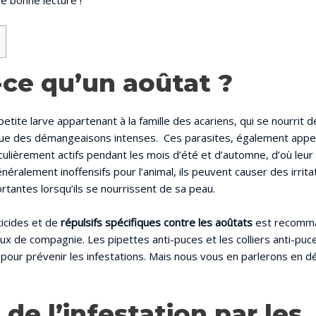
e bonne lecture !
-ce qu’un aoûtat ?
etite larve appartenant à la famille des acariens, qui se nourrit 
ue des démangeaisons intenses. Ces parasites, également appel
culièrement actifs pendant les mois d’été et d’automne, d’où leur
néralement inoffensifs pour l’animal, ils peuvent causer des irrita
rtantes lorsqu’ils se nourrissent de sa peau.
cticides et de
répulsifs spécifiques contre les aoûtats
est recomm
ux de compagnie. Les pipettes anti-puces et les colliers anti-puc
pour prévenir les infestations. Mais nous vous en parlerons en dé
de l’infestation par les