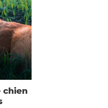
 chien
s