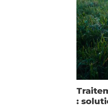
Traite
: solut