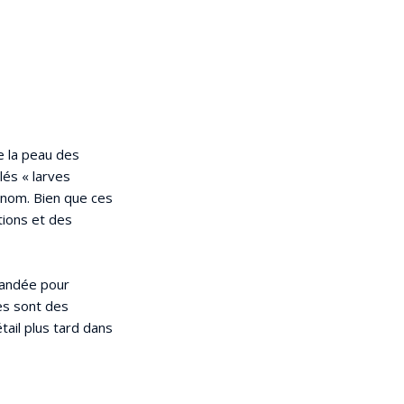
de la peau des
és « larves
 nom. Bien que ces
tions et des
andée pour
es sont des
tail plus tard dans