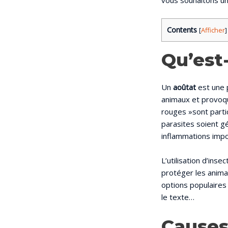
vous souhaitons un
Contents
[
Afficher
]
Qu’est
Un
aoûtat
est une p
animaux et provoq
rouges »sont parti
parasites soient gé
inflammations impo
L’utilisation d’inse
protéger les anima
options populaires 
le texte…
Causes 