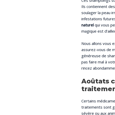
Ces shampoings son
Ils contiennent des
soulager la peau ir
infestations future
naturel
qui vous pe
magique est d’aille
Nous allons vous e
assurez-vous de mo
généreuse de sham
pas faire mal à vo
rincez abondamment
Aoûtats c
traitemen
Certains médicamen
traitements sont g
sévère ou aux anim