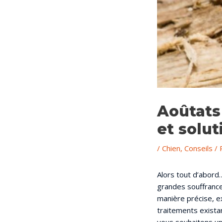
Aoûtats 
et solut
/
Chien
,
Conseils
/ 
Alors tout d’abord
grandes souffrances
manière précise, e
traitements existan