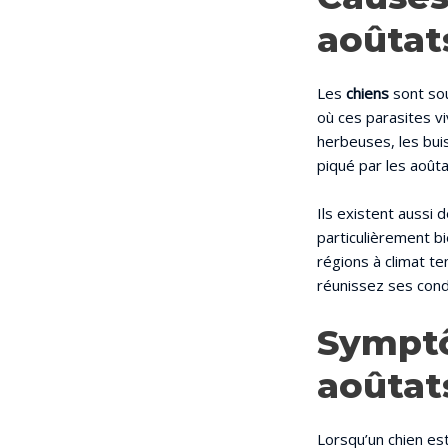
aoûtat
Les
chiens
sont sou
où ces parasites v
herbeuses, les buis
piqué par les aoûta
Ils existent aussi 
particulièrement b
régions à climat te
réunissez ses condi
Symptô
aoûtat
Lorsqu’un chien es